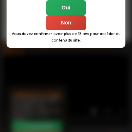
Oui
Non
Vous devez confirmer avoir plus de 18 ans pour accéder au
contenu du site.
Branlette espagnole doublée d'un bain de
sperme
LIBÉREZ LES COOKIES
Ce site utilise des cookies
pour analyser son trafic
et améliorer votre
expérience. Vous pouvez
les accepter ou les
refuser.
✔ ACCEPTER